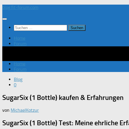
Zum
blog.fit-forum.com
Inhalt
springen
Suchen
nach:
Home
Forum
Home
Forum
Blog
0
SugarSix (1 Bottle) kaufen & Erfahrungen
von
MichaelKotzur
SugarSix (1 Bottle) Test: Meine ehrliche E