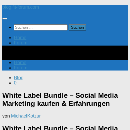
Zum
blog.fit-forum.com
Inhalt
springen
Suchen
nach:
Home
Forum
Home
Forum
Blog
0
White Label Bundle – Social Media
Marketing kaufen & Erfahrungen
von
MichaelKotzur
White Label Bundle – Social Media