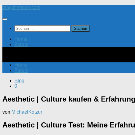
Zum
blog.fit-forum.com
Inhalt
springen
Suchen
nach:
Home
Forum
Home
Forum
Blog
0
Aesthetic | Culture kaufen & Erfahrun
von
MichaelKotzur
Aesthetic | Culture Test: Meine Erfah