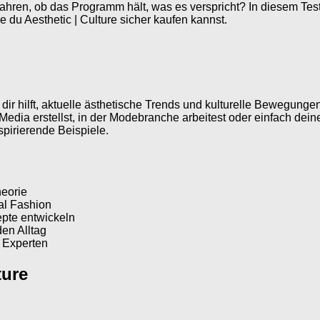
rfahren, ob das Programm hält, was es verspricht? In diesem Test
ie du Aesthetic | Culture sicher kaufen kannst.
ir hilft, aktuelle ästhetische Trends und kulturelle Bewegungen
l Media erstellst, in der Modebranche arbeitest oder einfach dein
spirierende Beispiele.
heorie
tal Fashion
pte entwickeln
den Alltag
 Experten
ture