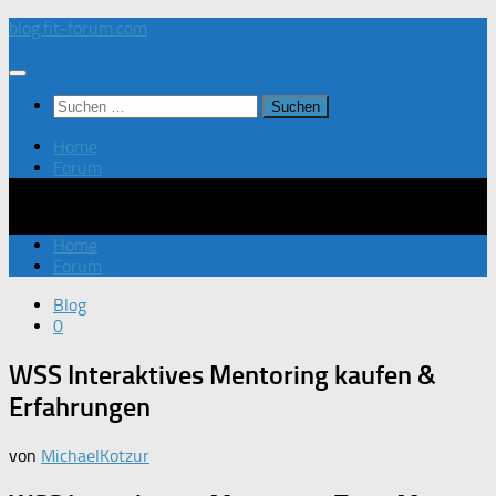
Zum
blog.fit-forum.com
Inhalt
springen
Suchen
nach:
Home
Forum
Home
Forum
Blog
0
WSS Interaktives Mentoring kaufen &
Erfahrungen
von
MichaelKotzur