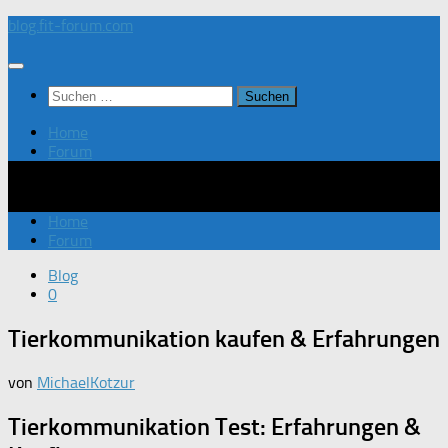
Zum
blog.fit-forum.com
Inhalt
springen
Suchen
nach:
Home
Forum
Home
Forum
Blog
0
Tierkommunikation kaufen & Erfahrungen
von
MichaelKotzur
Tierkommunikation Test: Erfahrungen &