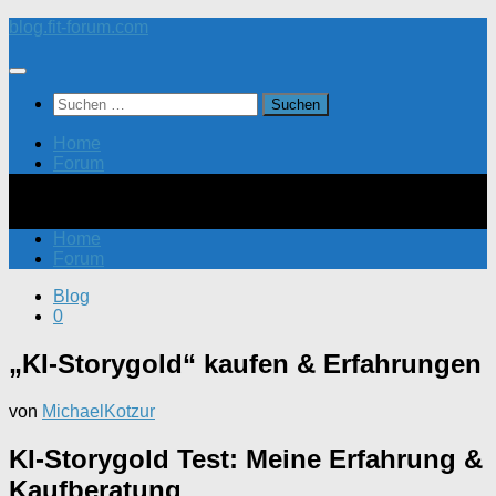
Zum
blog.fit-forum.com
Inhalt
springen
Suchen
nach:
Home
Forum
Home
Forum
Blog
0
„KI-Storygold“ kaufen & Erfahrungen
von
MichaelKotzur
KI-Storygold Test: Meine Erfahrung &
Kaufberatung