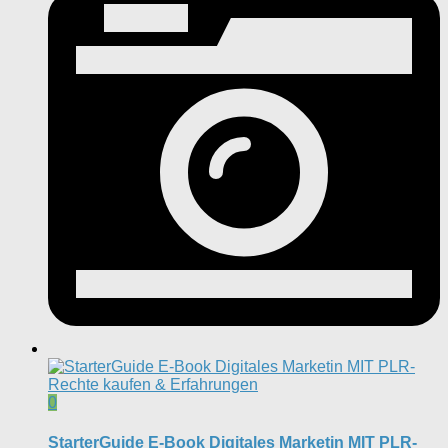
0
StarterGuide E-Book Digitales Marketin MIT PLR-