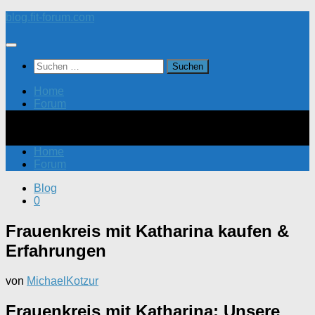
Zum
blog.fit-forum.com
Inhalt
springen
Suchen
nach:
Home
Forum
Home
Forum
Blog
0
Frauenkreis mit Katharina kaufen &
Erfahrungen
von
MichaelKotzur
Frauenkreis mit Katharina: Unsere