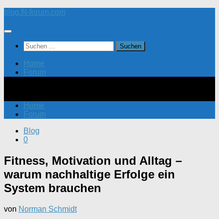
Zum
blog.fit-forum.com
Inhalt
springen
Suchen
nach:
Home
Forum
Home
Forum
Blog
0
Fitness, Motivation und Alltag –
warum nachhaltige Erfolge ein
System brauchen
von
Norman Schmidt